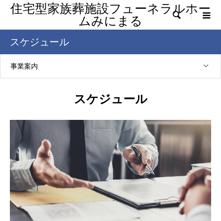
住宅型家族葬施設フューネラルホー

ムみにまる
スケジュール
事業案内
スケジュール